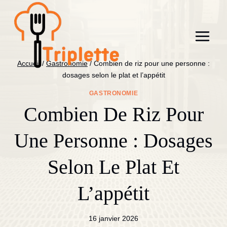
Aller
au
contenu
Accueil
/
Gastronomie
/
Combien de riz pour une personne :
dosages selon le plat et l’appétit
GASTRONOMIE
Combien De Riz Pour
Une Personne : Dosages
Selon Le Plat Et
L’appétit
16 janvier 2026