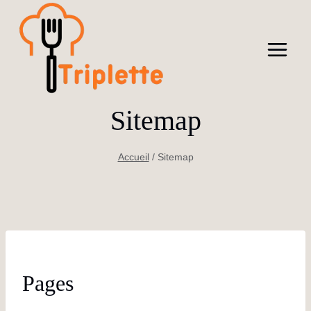
Aller
au
contenu
Sitemap
Accueil
/
Sitemap
Pages