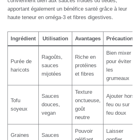
conviennent bien aux sauces froides ou tièdes,
apportant également un bénéfice santé grâce à leur
haute teneur en oméga-3 et fibres digestives.
Ingrédient
Utilisation
Avantages
Précautions
Bien mixer
Ragoûts,
Riche en
Purée de
pour éviter
sauces
protéines
haricots
les
mijotées
et fibres
grumeaux
Texture
Sauces
Ajouter hors
Tofu
onctueuse,
douces,
feu ou sur
soyeux
goût
vegan
feu doux
neutre
Pouvoir
Laisser
Graines
Sauces
gélifiant,
gonfler