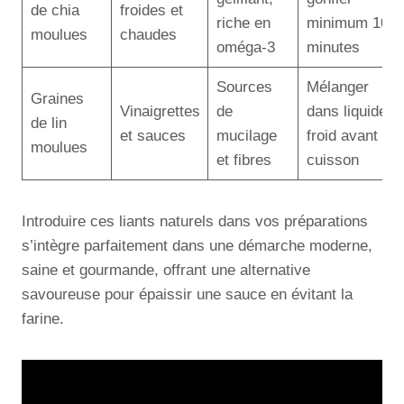
de chia
froides et
riche en
minimum 10
moulues
chaudes
oméga-3
minutes
Sources
Mélanger
Graines
Vinaigrettes
de
dans liquide
de lin
et sauces
mucilage
froid avant
moulues
et fibres
cuisson
Introduire ces liants naturels dans vos préparations
s’intègre parfaitement dans une démarche moderne,
saine et gourmande, offrant une alternative
savoureuse pour épaissir une sauce en évitant la
farine.