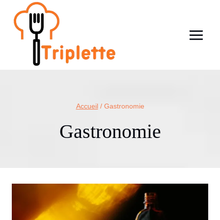
Aller
au
contenu
Accueil
/
Gastronomie
Gastronomie