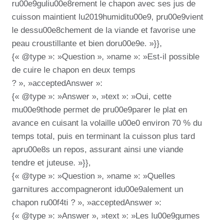
ru00e9guliu00e8rement le chapon avec ses jus de
cuisson maintient lu2019humiditu00e9, pru00e9vient
le dessu00e8chement de la viande et favorise une
peau croustillante et bien doru00e9e. »}},
{« @type »: »Question », »name »: »Est-il possible
de cuire le chapon en deux temps
? », »acceptedAnswer »:
{« @type »: »Answer », »text »: »Oui, cette
mu00e9thode permet de pru00e9parer le plat en
avance en cuisant la volaille u00e0 environ 70 % du
temps total, puis en terminant la cuisson plus tard
apru00e8s un repos, assurant ainsi une viande
tendre et juteuse. »}},
{« @type »: »Question », »name »: »Quelles
garnitures accompagneront idu00e9alement un
chapon ru00f4ti ? », »acceptedAnswer »:
{« @type »: »Answer », »text »: »Les lu00e9gumes