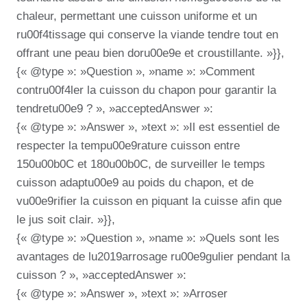
chaleur, permettant une cuisson uniforme et un
ru00f4tissage qui conserve la viande tendre tout en
offrant une peau bien doru00e9e et croustillante. »}},
{« @type »: »Question », »name »: »Comment
contru00f4ler la cuisson du chapon pour garantir la
tendretu00e9 ? », »acceptedAnswer »:
{« @type »: »Answer », »text »: »Il est essentiel de
respecter la tempu00e9rature cuisson entre
150u00b0C et 180u00b0C, de surveiller le temps
cuisson adaptu00e9 au poids du chapon, et de
vu00e9rifier la cuisson en piquant la cuisse afin que
le jus soit clair. »}},
{« @type »: »Question », »name »: »Quels sont les
avantages de lu2019arrosage ru00e9gulier pendant la
cuisson ? », »acceptedAnswer »:
{« @type »: »Answer », »text »: »Arroser