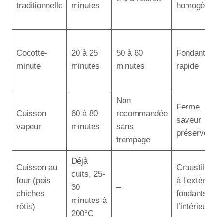
traditionnelle
minutes
homogène
Cocotte-
20 à 25
50 à 60
Fondante,
minute
minutes
minutes
rapide
Non
Ferme,
Cuisson
60 à 80
recommandée
saveur
vapeur
minutes
sans
préservée
trempage
Déjà
Cuisson au
Croustillan
cuits, 25-
four (pois
à l’extérieu
30
–
chiches
fondants à
minutes à
rôtis)
l’intérieur
200°C