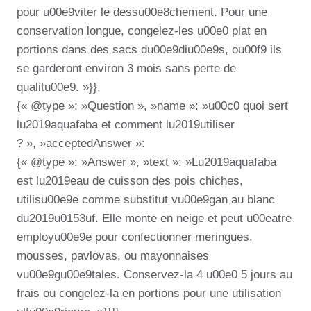
pour u00e9viter le dessu00e8chement. Pour une
conservation longue, congelez-les u00e0 plat en
portions dans des sacs du00e9diu00e9s, ou00f9 ils
se garderont environ 3 mois sans perte de
qualitu00e9. »}},
{« @type »: »Question », »name »: »u00c0 quoi sert
lu2019aquafaba et comment lu2019utiliser
? », »acceptedAnswer »:
{« @type »: »Answer », »text »: »Lu2019aquafaba
est lu2019eau de cuisson des pois chiches,
utilisu00e9e comme substitut vu00e9gan au blanc
du2019u0153uf. Elle monte en neige et peut u00eatre
employu00e9e pour confectionner meringues,
mousses, pavlovas, ou mayonnaises
vu00e9gu00e9tales. Conservez-la 4 u00e0 5 jours au
frais ou congelez-la en portions pour une utilisation