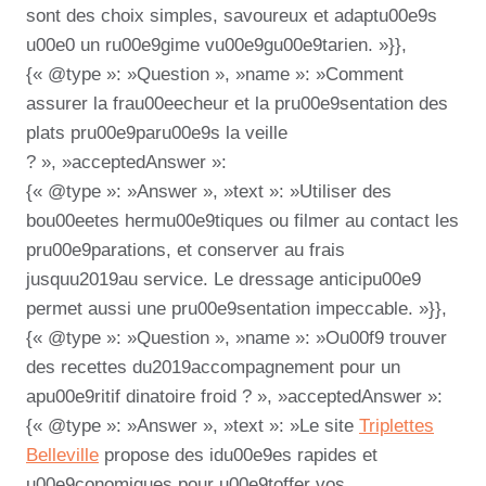
sont des choix simples, savoureux et adaptu00e9s
u00e0 un ru00e9gime vu00e9gu00e9tarien. »}},
{« @type »: »Question », »name »: »Comment
assurer la frau00eecheur et la pru00e9sentation des
plats pru00e9paru00e9s la veille
? », »acceptedAnswer »:
{« @type »: »Answer », »text »: »Utiliser des
bou00eetes hermu00e9tiques ou filmer au contact les
pru00e9parations, et conserver au frais
jusquu2019au service. Le dressage anticipu00e9
permet aussi une pru00e9sentation impeccable. »}},
{« @type »: »Question », »name »: »Ou00f9 trouver
des recettes du2019accompagnement pour un
apu00e9ritif dinatoire froid ? », »acceptedAnswer »:
{« @type »: »Answer », »text »: »Le site
Triplettes
Belleville
propose des idu00e9es rapides et
u00e9conomiques pour u00e9toffer vos