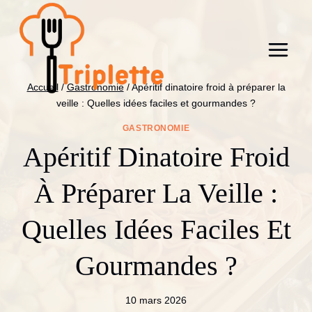
Aller
au
contenu
Accueil
/
Gastronomie
/
Apéritif dinatoire froid à préparer la
veille : Quelles idées faciles et gourmandes ?
GASTRONOMIE
Apéritif Dinatoire Froid
À Préparer La Veille :
Quelles Idées Faciles Et
Gourmandes ?
10 mars 2026