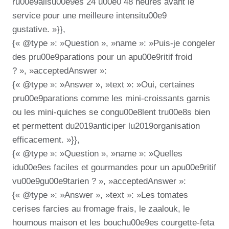
ru00e9alisu00e9es 24 u00e0 48 heures avant le
service pour une meilleure intensitu00e9
gustative. »}},
{« @type »: »Question », »name »: »Puis-je congeler
des pru00e9parations pour un apu00e9ritif froid
? », »acceptedAnswer »:
{« @type »: »Answer », »text »: »Oui, certaines
pru00e9parations comme les mini-croissants garnis
ou les mini-quiches se congu00e8lent tru00e8s bien
et permettent du2019anticiper lu2019organisation
efficacement. »}},
{« @type »: »Question », »name »: »Quelles
idu00e9es faciles et gourmandes pour un apu00e9ritif
vu00e9gu00e9tarien ? », »acceptedAnswer »:
{« @type »: »Answer », »text »: »Les tomates
cerises farcies au fromage frais, le zaalouk, le
houmous maison et les bouchu00e9es courgette-feta