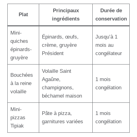
Principaux
Durée de
Plat
ingrédients
conservation
Mini-
Épinards, œufs,
Jusqu’à 1
quiches
crème, gruyère
mois au
épinards-
Président
congélateur
gruyère
Volaille Saint
Bouchées
Agaûne,
1 mois
à la reine
champignons,
congélation
volaille
béchamel maison
Mini-
Pâte à pizza,
1 mois
pizzas
garnitures variées
congélation
Tipiak