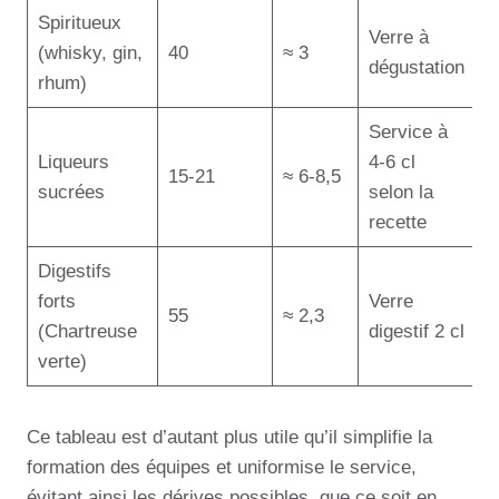
Spiritueux
Verre à
(whisky, gin,
40
≈ 3
dégustation
rhum)
Service à
Liqueurs
4-6 cl
15-21
≈ 6-8,5
sucrées
selon la
recette
Digestifs
forts
Verre
55
≈ 2,3
(Chartreuse
digestif 2 cl
verte)
Ce tableau est d’autant plus utile qu’il simplifie la
formation des équipes et uniformise le service,
évitant ainsi les dérives possibles, que ce soit en