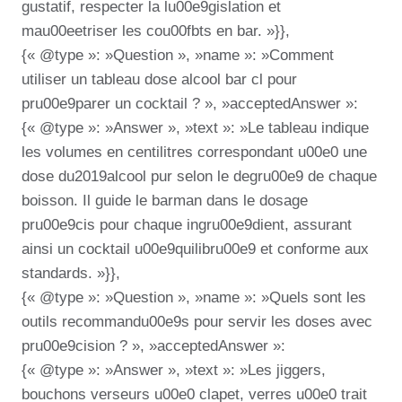
gustatif, respecter la lu00e9gislation et
mau00eetriser les cou00fbts en bar. »}},
{« @type »: »Question », »name »: »Comment
utiliser un tableau dose alcool bar cl pour
pru00e9parer un cocktail ? », »acceptedAnswer »:
{« @type »: »Answer », »text »: »Le tableau indique
les volumes en centilitres correspondant u00e0 une
dose du2019alcool pur selon le degru00e9 de chaque
boisson. Il guide le barman dans le dosage
pru00e9cis pour chaque ingru00e9dient, assurant
ainsi un cocktail u00e9quilibru00e9 et conforme aux
standards. »}},
{« @type »: »Question », »name »: »Quels sont les
outils recommandu00e9s pour servir les doses avec
pru00e9cision ? », »acceptedAnswer »:
{« @type »: »Answer », »text »: »Les jiggers,
bouchons verseurs u00e0 clapet, verres u00e0 trait