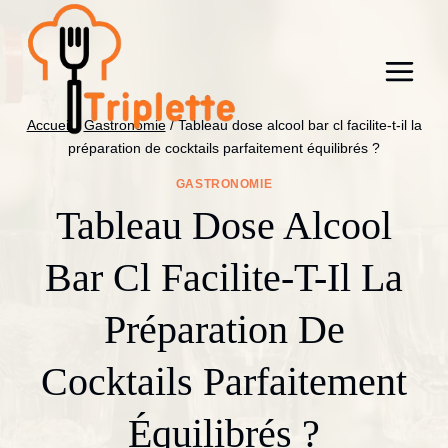
Aller
au
contenu
Accueil
/
Gastronomie
/
Tableau dose alcool bar cl facilite-t-il la
préparation de cocktails parfaitement équilibrés ?
GASTRONOMIE
Tableau Dose Alcool
Bar Cl Facilite-T-Il La
Préparation De
Cocktails Parfaitement
Équilibrés ?