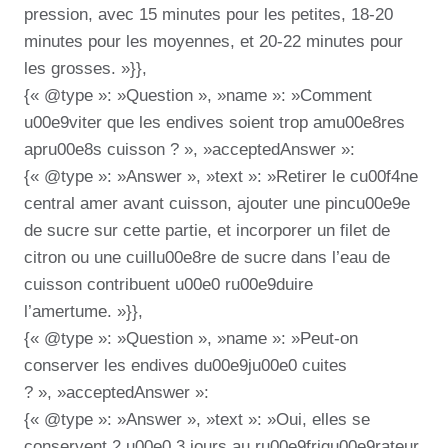
pression, avec 15 minutes pour les petites, 18-20
minutes pour les moyennes, et 20-22 minutes pour
les grosses. »}},
{« @type »: »Question », »name »: »Comment
u00e9viter que les endives soient trop amu00e8res
apru00e8s cuisson ? », »acceptedAnswer »:
{« @type »: »Answer », »text »: »Retirer le cu00f4ne
central amer avant cuisson, ajouter une pincu00e9e
de sucre sur cette partie, et incorporer un filet de
citron ou une cuillu00e8re de sucre dans l’eau de
cuisson contribuent u00e0 ru00e9duire
l’amertume. »}},
{« @type »: »Question », »name »: »Peut-on
conserver les endives du00e9ju00e0 cuites
? », »acceptedAnswer »:
{« @type »: »Answer », »text »: »Oui, elles se
conservent 2 u00e0 3 jours au ru00e9frigu00e9rateur