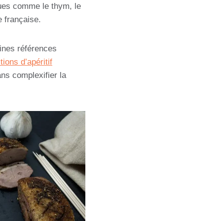
ques comme le thym, le
e française.
aines références
ions d’apéritif
ans complexifier la