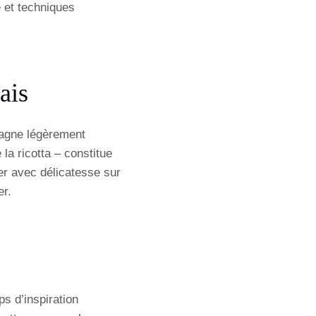
é et techniques
ais
pagne légèrement
a ricotta – constitue
er avec délicatesse sur
er.
ps d’inspiration