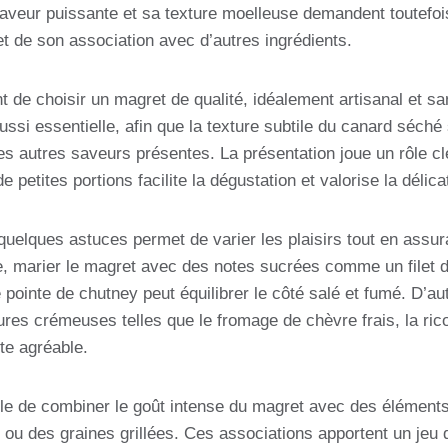
saveur puissante et sa texture moelleuse demandent toutefo
et de son association avec d’autres ingrédients.
nt de choisir un magret de qualité, idéalement artisanal et sa
ssi essentielle, afin que la texture subtile du canard séché s
es autres saveurs présentes. La présentation joue un rôle clé
 petites portions facilite la dégustation et valorise la délica
 quelques astuces permet de varier les plaisirs tout en assur
 marier le magret avec des notes sucrées comme un filet de
ointe de chutney peut équilibrer le côté salé et fumé. D’aut
res crémeuses telles que le fromage de chèvre frais, la ri
te agréable.
ble de combiner le goût intense du magret avec des élémen
 ou des graines grillées. Ces associations apportent un jeu d