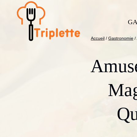
Aller
au
contenu
GA
Accueil
/
Gastronomie
/
Amuse
Mag
Qu