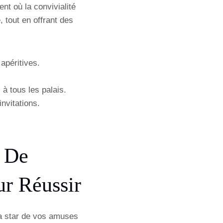
nt où la convivialité
, tout en offrant des
apéritives.
à tous les palais.
nvitations.
t De
ur Réussir
la star de vos amuses