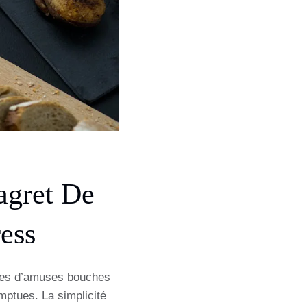
agret De
ess
vies d’amuses bouches
mptues. La simplicité