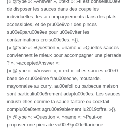
{« @type »: »Answer », »text »: »Il est conseillu00e9
de disposer les sauces dans des coupelles
individuelles, les accompagnements dans des plats
accessibles, et de pru00e9voir des pinces
su00e9paru00e9es pour u00e9viter les
contaminations croisu00e9es. »}},
{« @type »: »Question », »name »: »Quelles sauces
conviennent le mieux pour accompagner une pierrade
? », »acceptedAnswer »:
{« @type »: »Answer », »text »: »Les sauces u00e0
base de cru00e8me frau00eeche, moutarde,
mayonnaise au curry, au00efoli ou barbecue maison
sont particuliu00e8rement adaptu00e9es. Les sauces
industrielles comme la sauce tartare ou cocktail
complu00e8tent agru00e9ablement lu2019offre. »}},
{« @type »: »Question », »name »: »Peut-on
proposer une pierrade vu00e9gu00e9tarienne