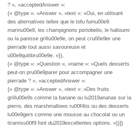
? », »acceptedAnswer »:
{« @type »: »Answer », »text »: »Oui, en utilisant
des alternatives telles que le tofu fumu00e9
marinu00e9, les champignons portobello, le halloumi
ou la panisse grillu00e9e, on peut cru00e9er une
pierrade tout aussi savoureuse et
u00e9quilibru00e9e. »}},
{« @type »: »Question », »name »: »Quels desserts
peut-on pru00e9parer pour accompagner une
pierrade ? », »acceptedAnswer »:
{« @type »: »Answer », »text »: »Des fruits
grillu00e9s comme la banane ou lu2019ananas sur la
pierre, des marshmallows ru00f4tis ou des desserts
lu00e9gers comme une mousse au chocolat ou un
tiramisu00f9 font du2019excellentes options. »}}]}