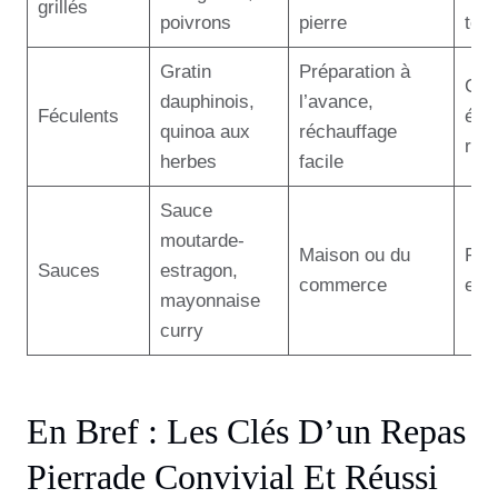
grillés
poivrons
pierre
text
Gratin
Préparation à
Con
dauphinois,
l’avance,
Féculents
équi
quinoa aux
réchauffage
rep
herbes
facile
Sauce
moutarde-
Maison ou du
Per
Sauces
estragon,
commerce
et v
mayonnaise
curry
En Bref : Les Clés D’un Repas
Pierrade Convivial Et Réussi