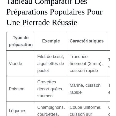
Tableau Comparatif Des
Préparations Populaires Pour
Une Pierrade Réussie
Type de
Exemple
Caractéristiques
préparation
Filet de bœuf,
Tranchée
Tend
Viande
aiguillettes de
finement (3 mm),
sav
poulet
cuisson rapide
Crevettes
Mariné, cuisson
Tex
Poisson
décortiquées,
rapide
et g
saumon
Champignons,
Coupe uniforme,
Goû
Légumes
courgettes,
cuisson sur
car