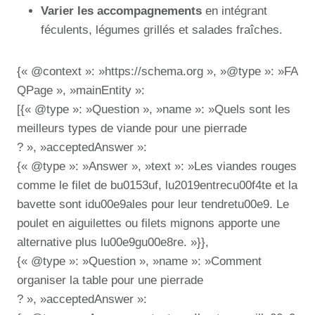
Varier les accompagnements
en intégrant
féculents, légumes grillés et salades fraîches.
{« @context »: »https://schema.org », »@type »: »FA
QPage », »mainEntity »:
[{« @type »: »Question », »name »: »Quels sont les
meilleurs types de viande pour une pierrade
? », »acceptedAnswer »:
{« @type »: »Answer », »text »: »Les viandes rouges
comme le filet de bu0153uf, lu2019entrecu00f4te et la
bavette sont idu00e9ales pour leur tendretu00e9. Le
poulet en aiguilettes ou filets mignons apporte une
alternative plus lu00e9gu00e8re. »}},
{« @type »: »Question », »name »: »Comment
organiser la table pour une pierrade
? », »acceptedAnswer »: