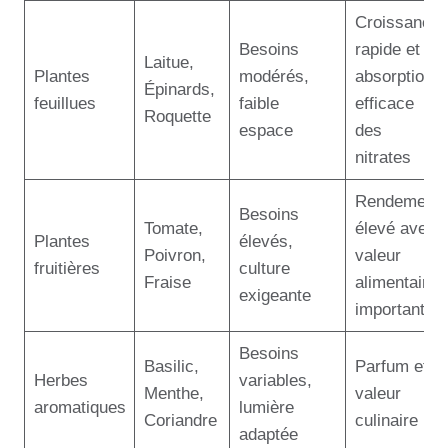
Croissance
Besoins
rapide et
Laitue,
Plantes
modérés,
absorption
Épinards,
feuillues
faible
efficace
Roquette
espace
des
nitrates
Rendement
Besoins
Tomate,
élevé avec
Plantes
élevés,
Poivron,
valeur
fruitières
culture
Fraise
alimentaire
exigeante
importante
Besoins
Basilic,
Parfum et
Herbes
variables,
Menthe,
valeur
aromatiques
lumière
Coriandre
culinaire
adaptée