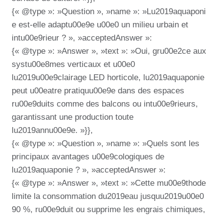
{« @type »: »Question », »name »: »Lu2019aquaponi
e est-elle adaptu00e9e u00e0 un milieu urbain et
intu00e9rieur ? », »acceptedAnswer »:
{« @type »: »Answer », »text »: »Oui, gru00e2ce aux
systu00e8mes verticaux et u00e0
lu2019u00e9clairage LED horticole, lu2019aquaponie
peut u00eatre pratiquu00e9e dans des espaces
ru00e9duits comme des balcons ou intu00e9rieurs,
garantissant une production toute
lu2019annu00e9e. »}},
{« @type »: »Question », »name »: »Quels sont les
principaux avantages u00e9cologiques de
lu2019aquaponie ? », »acceptedAnswer »:
{« @type »: »Answer », »text »: »Cette mu00e9thode
limite la consommation du2019eau jusquu2019u00e0
90 %, ru00e9duit ou supprime les engrais chimiques,