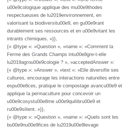
u00e9cologique applique des mu00e9thodes
respectueuses de lu2019environnement, en
valorisant la biodiversitu00e9, en gu00e9rant
durablement ses ressources et en u00e9vitant les
intrants chimiques. »}},
{« @type »: »Question », »name »: »Comment la
Ferme des Grands Champs intu00e8gre-t-elle
lu2019agrou00e9cologie ? », »acceptedAnswer »:
{« @type »: »Answer », »text »: »Elle diversifie ses
cultures, encourage les interactions naturelles entre
espu00e8ces, pratique le compostage avancu00e9 et
applique la permaculture pour concevoir un
u00e9cosystu00e8me u00e9quilibru00e9 et
ru00e9silient. »}},
{« @type »: »Question », »name »: »Quels sont les
bu00e9nu00e9fices de lu2019u00e9levage