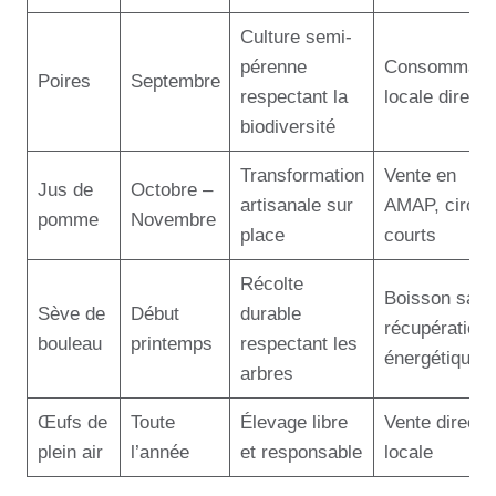
Culture semi-
pérenne
Consommati
Poires
Septembre
respectant la
locale directe
biodiversité
Transformation
Vente en
Jus de
Octobre –
artisanale sur
AMAP, circui
pomme
Novembre
place
courts
Récolte
Boisson sant
Sève de
Début
durable
récupération
bouleau
printemps
respectant les
énergétique
arbres
Œufs de
Toute
Élevage libre
Vente directe
plein air
l’année
et responsable
locale