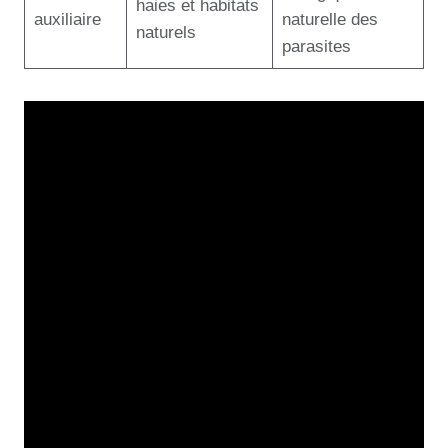
haies et habitats
auxiliaire
naturelle des
naturels
parasites