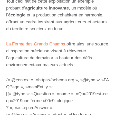
Tout ceci fait de cette exploitation un exemple
probant d’
agriculture innovante
, un modèle où
l’
écologie
et la production cohabitent en harmonie,
offrant un cadre inspirant aux agriculteurs et acteurs
du territoire soucieux du futur.
La Ferme des Grands Champs
offre ainsi une source
d’inspiration précieuse visant à réinventer
l’agriculture de demain à la hauteur des défis
environnementaux majeurs actuels.
{« @context »: »https://schema.org », »@type »: »FA
QPage », »mainEntity »:
[{« @type »: »Question », »name »: »Quu2019est-ce
quu2019une ferme u00e9cologique
? », »acceptedAnswer »:
{« @type »: »Answer », »text »: »Une ferme