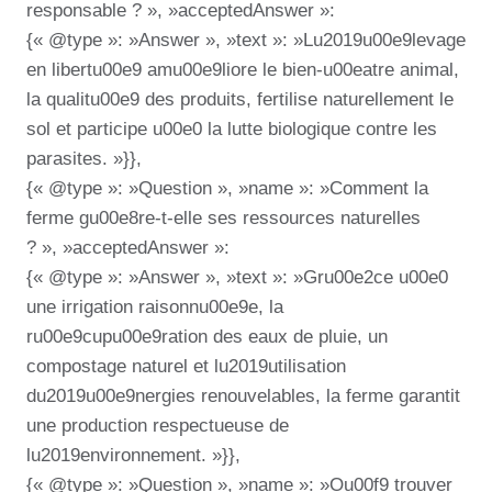
responsable ? », »acceptedAnswer »:
{« @type »: »Answer », »text »: »Lu2019u00e9levage
en libertu00e9 amu00e9liore le bien-u00eatre animal,
la qualitu00e9 des produits, fertilise naturellement le
sol et participe u00e0 la lutte biologique contre les
parasites. »}},
{« @type »: »Question », »name »: »Comment la
ferme gu00e8re-t-elle ses ressources naturelles
? », »acceptedAnswer »:
{« @type »: »Answer », »text »: »Gru00e2ce u00e0
une irrigation raisonnu00e9e, la
ru00e9cupu00e9ration des eaux de pluie, un
compostage naturel et lu2019utilisation
du2019u00e9nergies renouvelables, la ferme garantit
une production respectueuse de
lu2019environnement. »}},
{« @type »: »Question », »name »: »Ou00f9 trouver