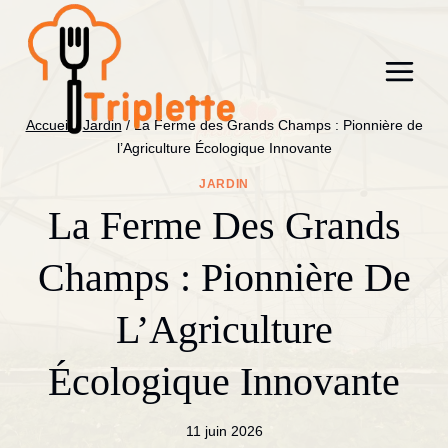
Aller
au
contenu
Accueil
/
Jardin
/
La Ferme des Grands Champs : Pionnière de
l’Agriculture Écologique Innovante
JARDIN
La Ferme Des Grands
Champs : Pionnière De
L’Agriculture
Écologique Innovante
11 juin 2026