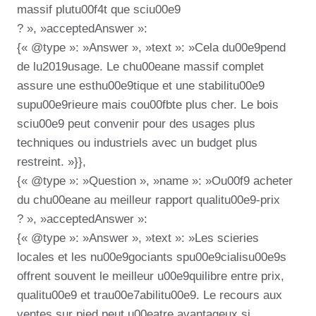
massif plutu00f4t que sciu00e9
? », »acceptedAnswer »:
{« @type »: »Answer », »text »: »Cela du00e9pend
de lu2019usage. Le chu00eane massif complet
assure une esthu00e9tique et une stabilitu00e9
supu00e9rieure mais cou00fbte plus cher. Le bois
sciu00e9 peut convenir pour des usages plus
techniques ou industriels avec un budget plus
restreint. »}},
{« @type »: »Question », »name »: »Ou00f9 acheter
du chu00eane au meilleur rapport qualitu00e9-prix
? », »acceptedAnswer »:
{« @type »: »Answer », »text »: »Les scieries
locales et les nu00e9gociants spu00e9cialisu00e9s
offrent souvent le meilleur u00e9quilibre entre prix,
qualitu00e9 et trau00e7abilitu00e9. Le recours aux
ventes sur pied peut u00eatre avantageux si