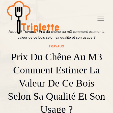
Aller
au
contenu
Accueil
/
Travaux
/
Prix du chêne au m3 comment estimer la
valeur de ce bois selon sa qualité et son usage ?
TRAVAUX
Prix Du Chêne Au M3
Comment Estimer La
Valeur De Ce Bois
Selon Sa Qualité Et Son
Usage ?