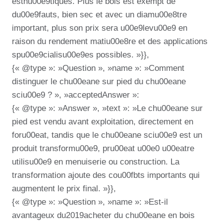
esthu00e9tiques. Plus le bois est exempt de
du00e9fauts, bien sec et avec un diamu00e8tre
important, plus son prix sera u00e9levu00e9 en
raison du rendement matiu00e8re et des applications
spu00e9cialisu00e9es possibles. »}},
{« @type »: »Question », »name »: »Comment
distinguer le chu00eane sur pied du chu00eane
sciu00e9 ? », »acceptedAnswer »:
{« @type »: »Answer », »text »: »Le chu00eane sur
pied est vendu avant exploitation, directement en
foru00eat, tandis que le chu00eane sciu00e9 est un
produit transformu00e9, pru00eat u00e0 u00eatre
utilisu00e9 en menuiserie ou construction. La
transformation ajoute des cou00fbts importants qui
augmentent le prix final. »}},
{« @type »: »Question », »name »: »Est-il
avantageux du2019acheter du chu00eane en bois