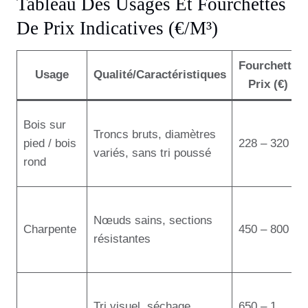
Tableau Des Usages Et Fourchettes
De Prix Indicatives (€/m³)
Fourchette
Usage
Qualité/Caractéristiques
Prix (€)
Bois sur
Troncs bruts, diamètres
pied / bois
228 – 320
variés, sans tri poussé
rond
Nœuds sains, sections
Charpente
450 – 800
résistantes
Tri visuel, séchage
650 – 1