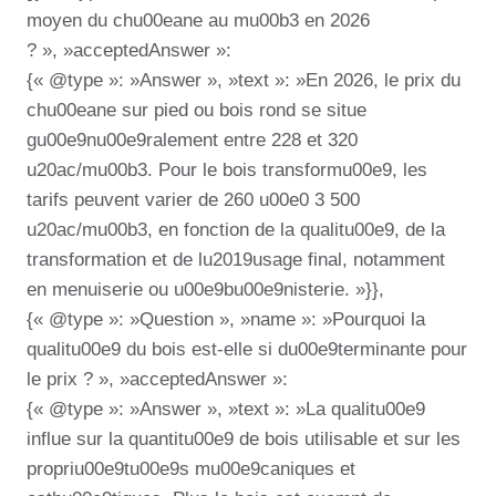
moyen du chu00eane au mu00b3 en 2026
? », »acceptedAnswer »:
{« @type »: »Answer », »text »: »En 2026, le prix du
chu00eane sur pied ou bois rond se situe
gu00e9nu00e9ralement entre 228 et 320
u20ac/mu00b3. Pour le bois transformu00e9, les
tarifs peuvent varier de 260 u00e0 3 500
u20ac/mu00b3, en fonction de la qualitu00e9, de la
transformation et de lu2019usage final, notamment
en menuiserie ou u00e9bu00e9nisterie. »}},
{« @type »: »Question », »name »: »Pourquoi la
qualitu00e9 du bois est-elle si du00e9terminante pour
le prix ? », »acceptedAnswer »:
{« @type »: »Answer », »text »: »La qualitu00e9
influe sur la quantitu00e9 de bois utilisable et sur les
propriu00e9tu00e9s mu00e9caniques et