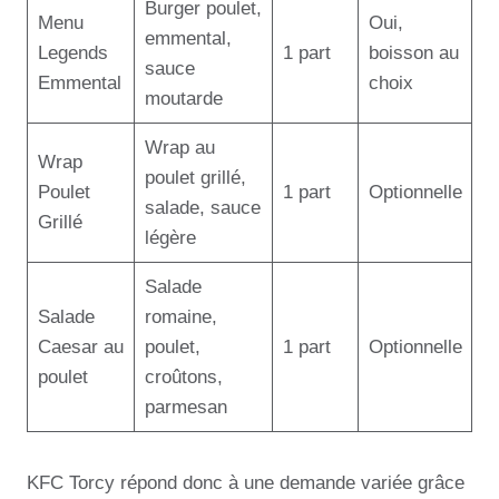
Burger poulet,
Menu
Oui,
emmental,
Legends
1 part
boisson au
sauce
Emmental
choix
moutarde
Wrap au
Wrap
poulet grillé,
Poulet
1 part
Optionnelle
salade, sauce
Grillé
légère
Salade
Salade
romaine,
Caesar au
poulet,
1 part
Optionnelle
poulet
croûtons,
parmesan
KFC Torcy répond donc à une demande variée grâce