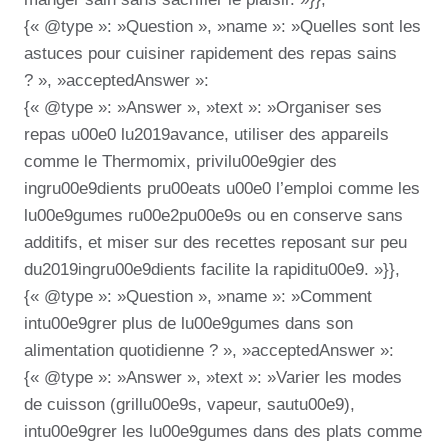
{« @type »: »Question », »name »: »Quelles sont les
astuces pour cuisiner rapidement des repas sains
? », »acceptedAnswer »:
{« @type »: »Answer », »text »: »Organiser ses
repas u00e0 lu2019avance, utiliser des appareils
comme le Thermomix, privilu00e9gier des
ingru00e9dients pru00eats u00e0 l’emploi comme les
lu00e9gumes ru00e2pu00e9s ou en conserve sans
additifs, et miser sur des recettes reposant sur peu
du2019ingru00e9dients facilite la rapiditu00e9. »}},
{« @type »: »Question », »name »: »Comment
intu00e9grer plus de lu00e9gumes dans son
alimentation quotidienne ? », »acceptedAnswer »:
{« @type »: »Answer », »text »: »Varier les modes
de cuisson (grillu00e9s, vapeur, sautu00e9),
intu00e9grer les lu00e9gumes dans des plats comme