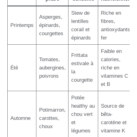
Stew de
Riche en
Asperges,
lentilles
fibres,
Printemps
épinards,
corail et
antioxydants,
courgettes
épinards
fer
Faible en
Frittata
Tomates,
calories,
estivale à
Été
aubergines,
riche en
la
poivrons
vitamines C
courgette
et B
Potée
healthy au
Source de
Potimarron,
chou vert
bêta-
Automne
carottes,
et
carotène et
choux
légumes
vitamine K