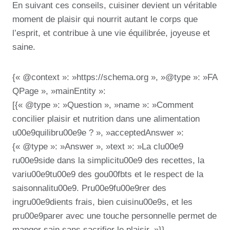
En suivant ces conseils, cuisiner devient un véritable
moment de plaisir qui nourrit autant le corps que
l’esprit, et contribue à une vie équilibrée, joyeuse et
saine.
{« @context »: »https://schema.org », »@type »: »FA
QPage », »mainEntity »:
[{« @type »: »Question », »name »: »Comment
concilier plaisir et nutrition dans une alimentation
u00e9quilibru00e9e ? », »acceptedAnswer »:
{« @type »: »Answer », »text »: »La clu00e9
ru00e9side dans la simplicitu00e9 des recettes, la
variu00e9tu00e9 des gou00fbts et le respect de la
saisonnalitu00e9. Pru00e9fu00e9rer des
ingru00e9dients frais, bien cuisinu00e9s, et les
pru00e9parer avec une touche personnelle permet de
manger sain sans sacrifier le plaisir. »}},