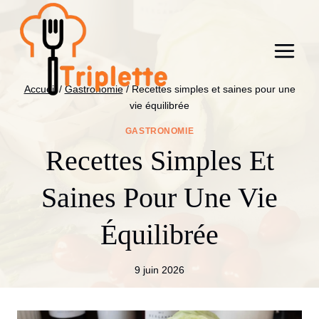
Aller
au
contenu
Accueil
/
Gastronomie
/
Recettes simples et saines pour une
vie équilibrée
GASTRONOMIE
Recettes Simples Et
Saines Pour Une Vie
Équilibrée
9 juin 2026