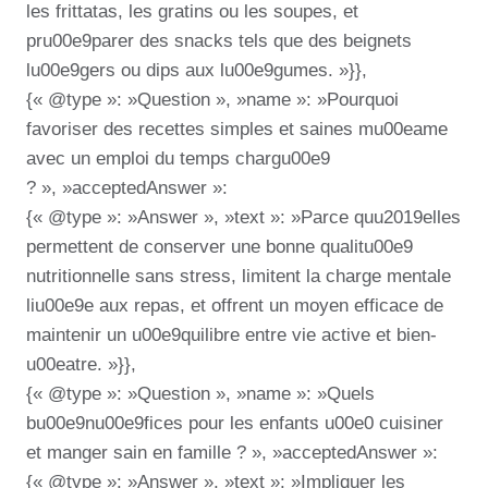
les frittatas, les gratins ou les soupes, et
pru00e9parer des snacks tels que des beignets
lu00e9gers ou dips aux lu00e9gumes. »}},
{« @type »: »Question », »name »: »Pourquoi
favoriser des recettes simples et saines mu00eame
avec un emploi du temps chargu00e9
? », »acceptedAnswer »:
{« @type »: »Answer », »text »: »Parce quu2019elles
permettent de conserver une bonne qualitu00e9
nutritionnelle sans stress, limitent la charge mentale
liu00e9e aux repas, et offrent un moyen efficace de
maintenir un u00e9quilibre entre vie active et bien-
u00eatre. »}},
{« @type »: »Question », »name »: »Quels
bu00e9nu00e9fices pour les enfants u00e0 cuisiner
et manger sain en famille ? », »acceptedAnswer »:
{« @type »: »Answer », »text »: »Impliquer les