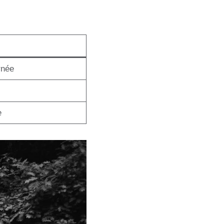
e
rnée
e