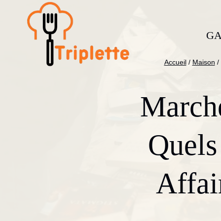
Aller
au
contenu
GA
Accueil
/
Maison
/
Marché
Quels
Affai