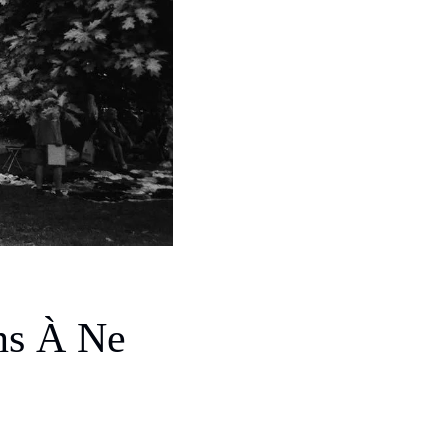
ns À Ne