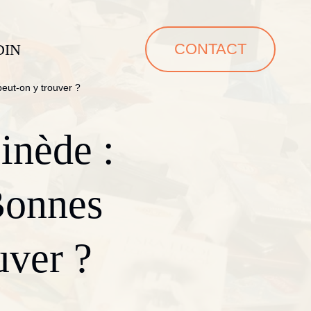
CONTACT
DIN
peut-on y trouver ?
inède :
Bonnes
uver ?