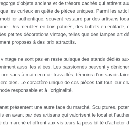
gorge d’objets anciens et de trésors cachés qui attirent aus
 que les curieux en quête de pièces uniques. Parmi les artic
mobilier authentique, souvent restauré par des artisans loca
oine. Des meubles en bois patinés, des buffets en enfilade
des petites décorations vintage, telles que des lampes art d
ment proposés à des prix attractifs.
vintage ne sont pas en reste puisque des stands dédiés au
niment aussi les allées. Les passionnés peuvent y déniche
ore sacs à main en cuir travaillés, témoins d’un savoir-fair
ciales. Le caractère unique de ces pièces fait tout leur ch
mode responsable et à l’originalité.
isanat présentent une autre face du marché. Sculptures, poteri
s en avant par des artisans qui valorisent le local et l’authe
té du marché et offrent aux visiteurs la possibilité d’acheter