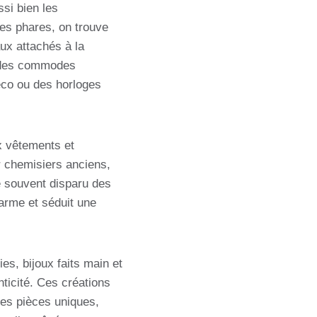
si bien les
les phares, on trouve
ux attachés à la
, des commodes
éco ou des horloges
x vêtements et
r chemisiers anciens,
e souvent disparu des
arme et séduit une
es, bijoux faits main et
nticité. Ces créations
 des pièces uniques,