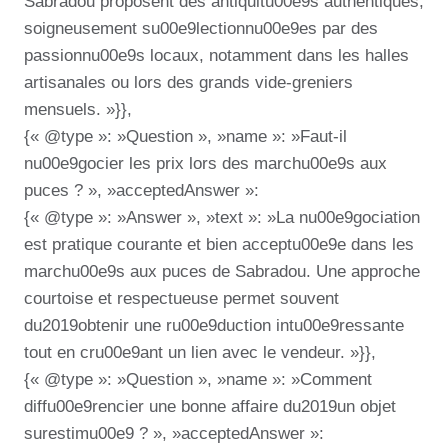
Sabradou proposent des antiquitu00e9s authentiques,
soigneusement su00e9lectionnu00e9es par des
passionnu00e9s locaux, notamment dans les halles
artisanales ou lors des grands vide-greniers
mensuels. »}},
{« @type »: »Question », »name »: »Faut-il
nu00e9gocier les prix lors des marchu00e9s aux
puces ? », »acceptedAnswer »:
{« @type »: »Answer », »text »: »La nu00e9gociation
est pratique courante et bien acceptu00e9e dans les
marchu00e9s aux puces de Sabradou. Une approche
courtoise et respectueuse permet souvent
du2019obtenir une ru00e9duction intu00e9ressante
tout en cru00e9ant un lien avec le vendeur. »}},
{« @type »: »Question », »name »: »Comment
diffu00e9rencier une bonne affaire du2019un objet
surestimu00e9 ? », »acceptedAnswer »: