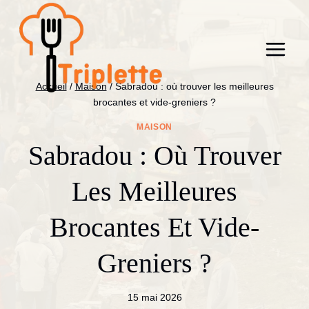
Aller
au
contenu
Accueil
/
Maison
/
Sabradou : où trouver les meilleures
brocantes et vide-greniers ?
MAISON
Sabradou : Où Trouver
Les Meilleures
Brocantes Et Vide-
Greniers ?
15 mai 2026