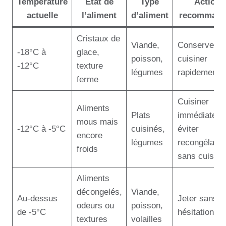
Température
État de
Type
Action
actuelle
l’aliment
d’aliment
recommand
Cristaux de
Viande,
Conserver e
-18°C à
glace,
poisson,
cuisiner
-12°C
texture
légumes
rapidement
ferme
Cuisiner
Aliments
Plats
immédiateme
mous mais
-12°C à -5°C
cuisinés,
éviter
encore
légumes
recongélatio
froids
sans cuisso
Aliments
décongelés,
Viande,
Au-dessus
Jeter sans
odeurs ou
poisson,
de -5°C
hésitation
textures
volailles