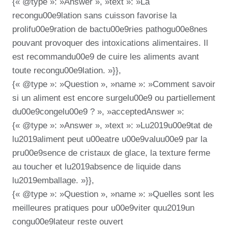
{« @type »: »Answer », »text »: »La
recongu00e9lation sans cuisson favorise la
prolifu00e9ration de bactu00e9ries pathogu00e8nes
pouvant provoquer des intoxications alimentaires. Il
est recommandu00e9 de cuire les aliments avant
toute recongu00e9lation. »}},
{« @type »: »Question », »name »: »Comment savoir
si un aliment est encore surgelu00e9 ou partiellement
du00e9congelu00e9 ? », »acceptedAnswer »:
{« @type »: »Answer », »text »: »Lu2019u00e9tat de
lu2019aliment peut u00eatre u00e9valuu00e9 par la
pru00e9sence de cristaux de glace, la texture ferme
au toucher et lu2019absence de liquide dans
lu2019emballage. »}},
{« @type »: »Question », »name »: »Quelles sont les
meilleures pratiques pour u00e9viter quu2019un
congu00e9lateur reste ouvert