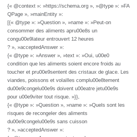
{« @context »: »https://schema.org », »@type »: »FA
QPage », »mainEntity »:
[{« @type »: »Question », »name »: »Peut-on
consommer des aliments apru00e8s un
congu00e9lateur entrouvert 12 heures
? », »acceptedAnswer »:
{« @type »: »Answer », »text »: »Oui, u00e0
condition que les aliments soient encore froids au
toucher et pru00e9sentent des cristaux de glace. Les
viandes, poissons et volailles complu00e8tement
du00e9congelu00e9s doivent u00eatre jetu00e9s
pour u00e9viter tout risque. »}},
{« @type »: »Question », »name »: »Quels sont les
risques de recongeler des aliments
du00e9congelu00e9s sans cuisson
? », »acceptedAnswer »: