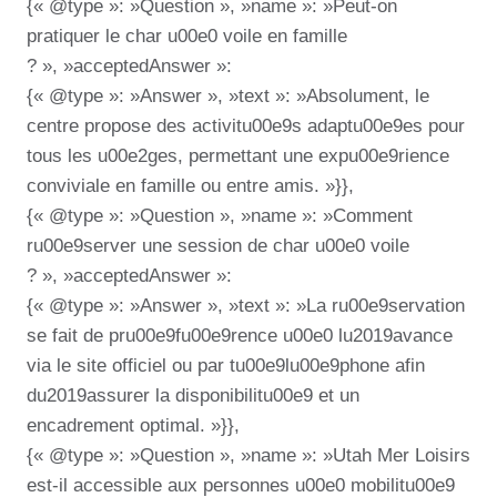
{« @type »: »Question », »name »: »Peut-on
pratiquer le char u00e0 voile en famille
? », »acceptedAnswer »:
{« @type »: »Answer », »text »: »Absolument, le
centre propose des activitu00e9s adaptu00e9es pour
tous les u00e2ges, permettant une expu00e9rience
conviviale en famille ou entre amis. »}},
{« @type »: »Question », »name »: »Comment
ru00e9server une session de char u00e0 voile
? », »acceptedAnswer »:
{« @type »: »Answer », »text »: »La ru00e9servation
se fait de pru00e9fu00e9rence u00e0 lu2019avance
via le site officiel ou par tu00e9lu00e9phone afin
du2019assurer la disponibilitu00e9 et un
encadrement optimal. »}},
{« @type »: »Question », »name »: »Utah Mer Loisirs
est-il accessible aux personnes u00e0 mobilitu00e9