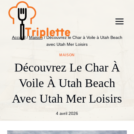
Aller
au
contenu
Accueil
/
Maison
/
Découvrez le Char à Voile à Utah Beach
avec Utah Mer Loisirs
MAISON
Découvrez Le Char À
Voile À Utah Beach
Avec Utah Mer Loisirs
4 avril 2026