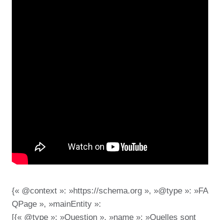
{« @context »: »https://schema.org », »@type »: »FA
QPage », »mainEntity »:
[{« @type »: »Question », »name »: »Quelles sont