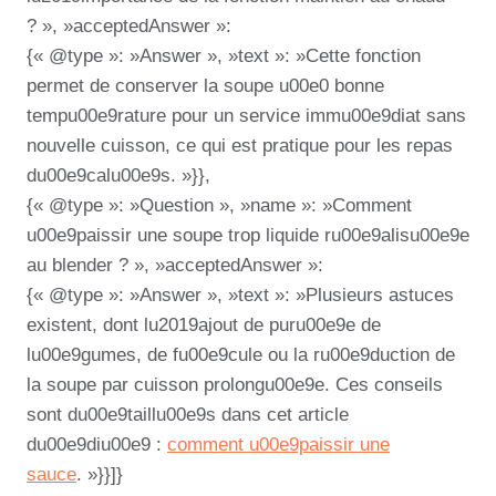
? », »acceptedAnswer »:
{« @type »: »Answer », »text »: »Cette fonction
permet de conserver la soupe u00e0 bonne
tempu00e9rature pour un service immu00e9diat sans
nouvelle cuisson, ce qui est pratique pour les repas
du00e9calu00e9s. »}},
{« @type »: »Question », »name »: »Comment
u00e9paissir une soupe trop liquide ru00e9alisu00e9e
au blender ? », »acceptedAnswer »:
{« @type »: »Answer », »text »: »Plusieurs astuces
existent, dont lu2019ajout de puru00e9e de
lu00e9gumes, de fu00e9cule ou la ru00e9duction de
la soupe par cuisson prolongu00e9e. Ces conseils
sont du00e9taillu00e9s dans cet article
du00e9diu00e9 :
comment u00e9paissir une
sauce
. »}}]}