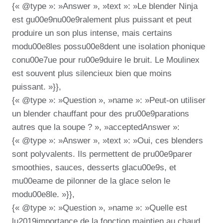
{« @type »: »Answer », »text »: »Le blender Ninja
est gu00e9nu00e9ralement plus puissant et peut
produire un son plus intense, mais certains
modu00e8les possu00e8dent une isolation phonique
conu00e7ue pour ru00e9duire le bruit. Le Moulinex
est souvent plus silencieux bien que moins
puissant. »}},
{« @type »: »Question », »name »: »Peut-on utiliser
un blender chauffant pour des pru00e9parations
autres que la soupe ? », »acceptedAnswer »:
{« @type »: »Answer », »text »: »Oui, ces blenders
sont polyvalents. Ils permettent de pru00e9parer
smoothies, sauces, desserts glacu00e9s, et
mu00eame de pilonner de la glace selon le
modu00e8le. »}},
{« @type »: »Question », »name »: »Quelle est
lu2019importance de la fonction maintien au chaud