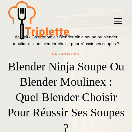
Aller
au
contenu
Accueil
/
Gastronomie
/
Blender ninja soupe ou blender
moulinex : quel blender choisir pour réussir ses soupes ?
GASTRONOMIE
Blender Ninja Soupe Ou
Blender Moulinex :
Quel Blender Choisir
Pour Réussir Ses Soupes
?