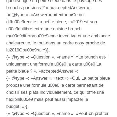
qui distingue La petite bleue dans le paysage des
brunchs parisiens ? », »acceptedAnswer »:
{« @type »: »Answer », »text »: »Ce qui
diffu00e9rencie La petite bleue, cu2019est son
u00e9quilibre entre une cuisine brunch
mu00e9diterranu00e9enne inventive et une ambiance
chaleureuse, le tout dans un cadre cosy proche de
lu2019Opu00e9ra. »}},
{« @type »: »Question », »name »: »Le brunch est-il
uniquement une formule u00e0 la carte u00e0 La
petite bleue ? », »acceptedAnswer »:
{« @type »: »Answer », »text »: »Oui, La petite bleue
propose une formule u00e0 la carte permettant de
choisir ses plats individuellement, ce qui offre une
flexibilitu00e9 mais peut aussi impacter le
budget. »}},
{« @type »: »Question », »name »: »Peut-on profiter