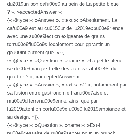
du2019un bon cafu00e9 au sein de La petite bleue
? », »acceptedAnswer »:
{« @type »: »Answer », »text »: »Absolument. Le
cafu00e9 est au cu0153ur de lu2019expu00e9rience,
avec une su00e9lection exigeante de grains
torru00e9fiu00e9s localement pour garantir un
gou00fbt authentique. »}},
{« @type »: »Question », »name »: »La petite bleue
se du00e9marque-t-elle des autres cafu00e9s du
quartier ? », »acceptedAnswer »:
{« @type »: »Answer », »text »: »Oui, notamment par
sa fusion entre gastronomie franu00e7aise et
mu00e9diterranu00e9enne, ainsi que par
lu2019attention portu00e9e u00e0 lu2019ambiance et
au design. »}},
{« @type »: »Question », »name »: »Est-il
nu00e9cessaire de ru00e9server pour un brunch