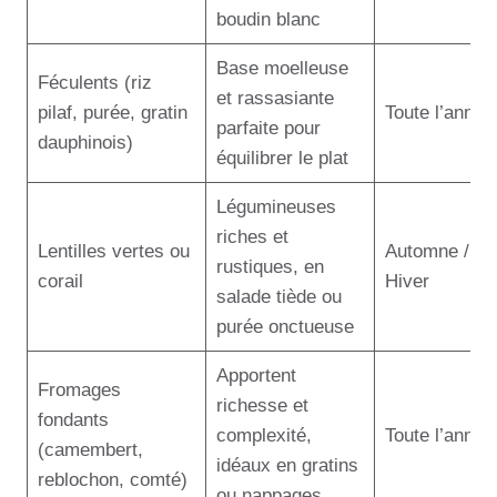
boudin blanc
Base moelleuse
Féculents (riz
et rassasiante
pilaf, purée, gratin
Toute l’année
parfaite pour
dauphinois)
équilibrer le plat
Légumineuses
riches et
Lentilles vertes ou
Automne /
rustiques, en
corail
Hiver
salade tiède ou
purée onctueuse
Apportent
Fromages
richesse et
fondants
complexité,
Toute l’année
(camembert,
idéaux en gratins
reblochon, comté)
ou nappages