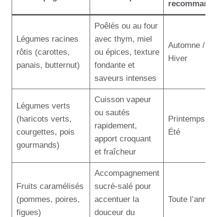
recommand
Poêlés ou au four
Légumes racines
avec thym, miel
Automne /
rôtis (carottes,
ou épices, texture
Hiver
panais, butternut)
fondante et
saveurs intenses
Cuisson vapeur
Légumes verts
ou sautés
(haricots verts,
Printemps /
rapidement,
courgettes, pois
Été
apport croquant
gourmands)
et fraîcheur
Accompagnement
Fruits caramélisés
sucré-salé pour
(pommes, poires,
accentuer la
Toute l’année
figues)
douceur du