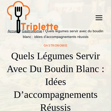
Aller
au
contenu
Accueil
/
Gastronomie
/
Quels légumes servir avec du boudin
blanc : idées d’accompagnements réussis
GASTRONOMIE
Quels Légumes Servir
Avec Du Boudin Blanc :
Idées
D’accompagnements
Réussis