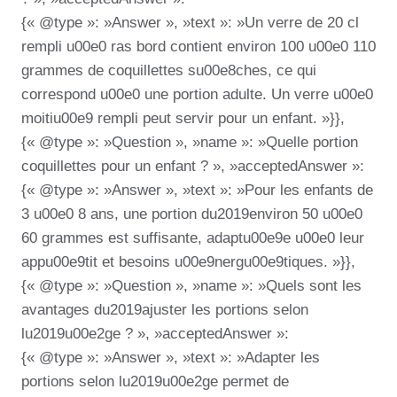
{« @type »: »Answer », »text »: »Un verre de 20 cl
rempli u00e0 ras bord contient environ 100 u00e0 110
grammes de coquillettes su00e8ches, ce qui
correspond u00e0 une portion adulte. Un verre u00e0
moitiu00e9 rempli peut servir pour un enfant. »}},
{« @type »: »Question », »name »: »Quelle portion
coquillettes pour un enfant ? », »acceptedAnswer »:
{« @type »: »Answer », »text »: »Pour les enfants de
3 u00e0 8 ans, une portion du2019environ 50 u00e0
60 grammes est suffisante, adaptu00e9e u00e0 leur
appu00e9tit et besoins u00e9nergu00e9tiques. »}},
{« @type »: »Question », »name »: »Quels sont les
avantages du2019ajuster les portions selon
lu2019u00e2ge ? », »acceptedAnswer »:
{« @type »: »Answer », »text »: »Adapter les
portions selon lu2019u00e2ge permet de