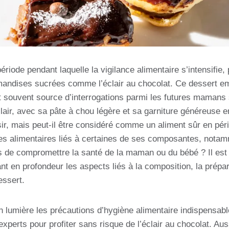
riode pendant laquelle la vigilance alimentaire s’intensifie,
urmandises sucrées comme l’éclair au chocolat. Ce dessert e
st souvent source d’interrogations parmi les futures mamans
éclair, avec sa pâte à chou légère et sa garniture généreuse 
isir, mais peut-il être considéré comme un aliment sûr en pé
es alimentaires liés à certaines de ses composantes, notamm
ls de compromettre la santé de la maman ou du bébé ? Il est 
nt en profondeur les aspects liés à la composition, la prépar
ssert.
 lumière les précautions d’hygiène alimentaire indispensabl
erts pour profiter sans risque de l’éclair au chocolat. Auss