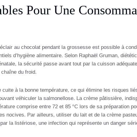
ables Pour Une Consomma
clair au chocolat pendant la grossesse est possible à condi
ntiels d’hygiène alimentaire. Selon Raphaël Gruman, diététici
énatale, la sécurité passe avant tout par la cuisson adéquate
 chaîne du froid.
e cuite à la bonne température, ce qui élimine les risques l
uvant véhiculer la salmonellose. La crème pâtissière, indispe
rature comprise entre 72 et 85 °C lors de sa préparation pou
s nocives. Par ailleurs, utiliser du lait et de la crème paste
 par la listériose, une infection qui représente un danger sér