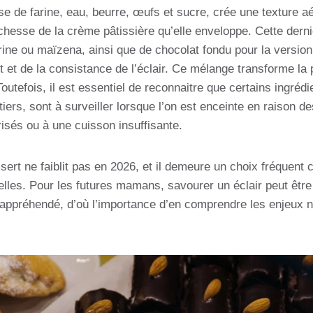
e de farine, eau, beurre, œufs et sucre, crée une texture a
chesse de la crème pâtissière qu’elle enveloppe. Cette derni
arine ou maïzena, ainsi que de chocolat fondu pour la version
et de la consistance de l’éclair. Ce mélange transforme la 
 Toutefois, il est essentiel de reconnaitre que certains ingré
itiers, sont à surveiller lorsque l’on est enceinte en raison 
isés ou à une cuisson insuffisante.
sert ne faiblit pas en 2026, et il demeure un choix fréquent
nelles. Pour les futures mamans, savourer un éclair peut êt
appréhendé, d’où l’importance d’en comprendre les enjeux nu