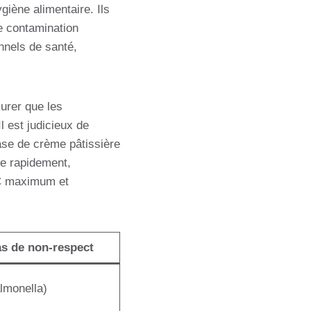
giène alimentaire. Ils
de contamination
nels de santé,
surer que les
l est judicieux de
base de crème pâtissière
ée rapidement,
°C maximum et
as de non-respect
lmonella)