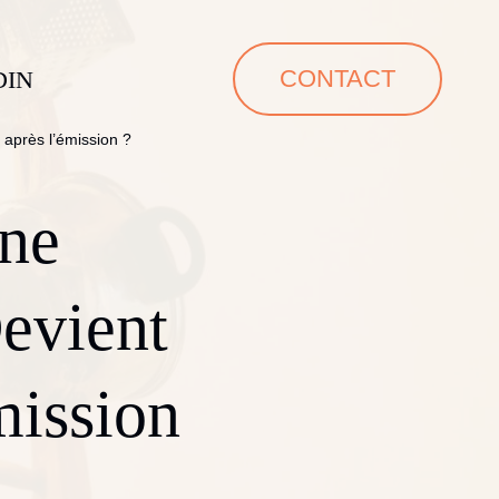
CONTACT
DIN
 après l’émission ?
ne
evient
mission