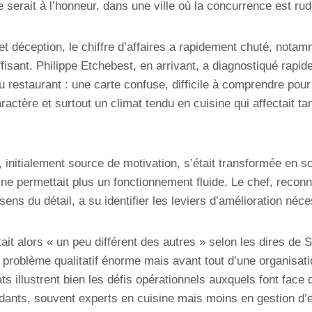
e serait à l’honneur, dans une ville où la concurrence est rud
et déception, le chiffre d’affaires a rapidement chuté, nota
fisant. Philippe Etchebest, en arrivant, a diagnostiqué rapid
u restaurant : une carte confuse, difficile à comprendre pour 
actère et surtout un climat tendu en cuisine qui affectait tan
 initialement source de motivation, s’était transformée en so
ne permettait plus un fonctionnement fluide. Le chef, recon
ens du détail, a su identifier les leviers d’amélioration néce
tait alors « un peu différent des autres » selon les dires de 
un problème qualitatif énorme mais avant tout d’une organisa
ts illustrent bien les défis opérationnels auxquels font fac
dants, souvent experts en cuisine mais moins en gestion d’e