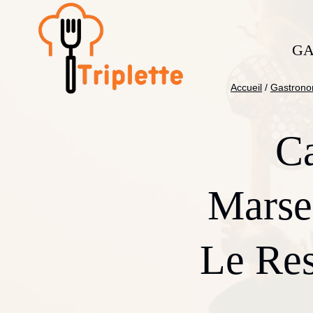
Aller
au
contenu
GA
Accueil
/
Gastrono
C
Marse
Le Res