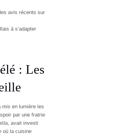
les avis récents sur
llais à s’adapter
élé : Les
ille
a mis en lumière les
spoir par une fratrie
la, avait investi
 où la cuisine