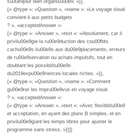
su00e9jour bien organisu00e9. »}},
{« @type »: »Question », »name »: »Le voyage slouk
convient-il aux petits budgets
? », »acceptedAnswer »:
{« @type »: »Answer », »text »: »Absolument, car il
privilu00e9gie la ru00e9duction des cou00fbts
cachu00e9s liu00e9s aux du00e9placements, erreurs
de ru00e9servation ou achats impulsifs, tout en
doublant les possibilitu00e9s
du2019expu00e9riences locales riches. »}},
{« @type »: »Question », »name »: »Comment
gu00e9rer les impru00e9vus en voyage slouk
? », »acceptedAnswer »:
{« @type »: »Answer », »text »: »Avec flexibilitu00e9
et acceptation, en ayant des plans B simples, et en
privilu00e9giant les temps libres pour ajuster le
programme sans stress. »}}]}