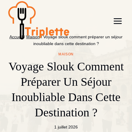
Aller
au
contenu
Accueil
/
Maison
/
Voyage slouk comment préparer un séjour
inoubliable dans cette destination ?
MAISON
Voyage Slouk Comment
Préparer Un Séjour
Inoubliable Dans Cette
Destination ?
1 juillet 2026