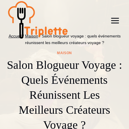
Aller
au
contenu
Accueil
/
Maison
/
Salon blogueur voyage : quels événements
réunissent les meilleurs créateurs voyage ?
MAISON
Salon Blogueur Voyage :
Quels Événements
Réunissent Les
Meilleurs Créateurs
Voyage ?