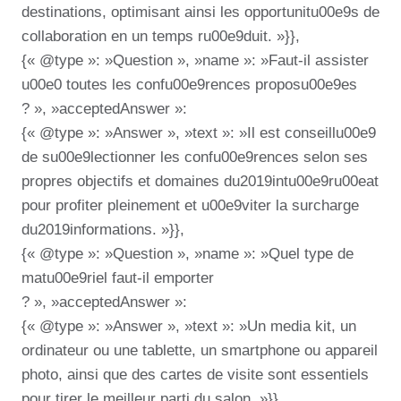
destinations, optimisant ainsi les opportunitu00e9s de
collaboration en un temps ru00e9duit. »}},
{« @type »: »Question », »name »: »Faut-il assister
u00e0 toutes les confu00e9rences proposu00e9es
? », »acceptedAnswer »:
{« @type »: »Answer », »text »: »Il est conseillu00e9
de su00e9lectionner les confu00e9rences selon ses
propres objectifs et domaines du2019intu00e9ru00eat
pour profiter pleinement et u00e9viter la surcharge
du2019informations. »}},
{« @type »: »Question », »name »: »Quel type de
matu00e9riel faut-il emporter
? », »acceptedAnswer »:
{« @type »: »Answer », »text »: »Un media kit, un
ordinateur ou une tablette, un smartphone ou appareil
photo, ainsi que des cartes de visite sont essentiels
pour tirer le meilleur parti du salon. »}},