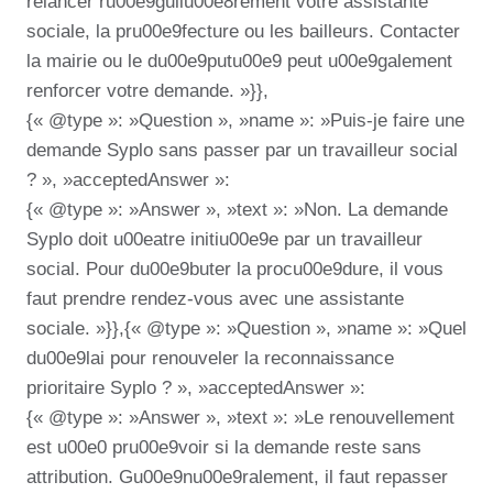
relancer ru00e9guliu00e8rement votre assistante
sociale, la pru00e9fecture ou les bailleurs. Contacter
la mairie ou le du00e9putu00e9 peut u00e9galement
renforcer votre demande. »}},
{« @type »: »Question », »name »: »Puis-je faire une
demande Syplo sans passer par un travailleur social
? », »acceptedAnswer »:
{« @type »: »Answer », »text »: »Non. La demande
Syplo doit u00eatre initiu00e9e par un travailleur
social. Pour du00e9buter la procu00e9dure, il vous
faut prendre rendez-vous avec une assistante
sociale. »}},{« @type »: »Question », »name »: »Quel
du00e9lai pour renouveler la reconnaissance
prioritaire Syplo ? », »acceptedAnswer »:
{« @type »: »Answer », »text »: »Le renouvellement
est u00e0 pru00e9voir si la demande reste sans
attribution. Gu00e9nu00e9ralement, il faut repasser