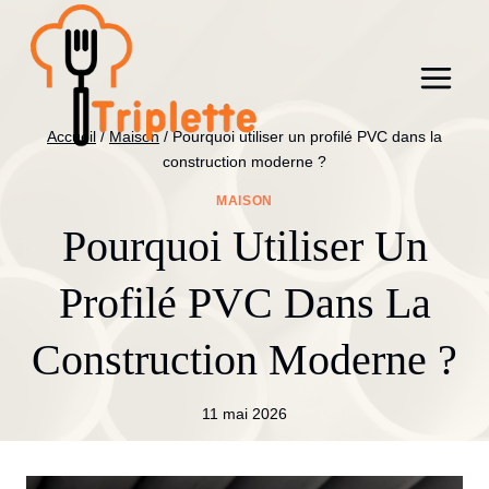
Aller
au
contenu
Accueil
/
Maison
/
Pourquoi utiliser un profilé PVC dans la
construction moderne ?
MAISON
Pourquoi Utiliser Un
Profilé PVC Dans La
Construction Moderne ?
11 mai 2026