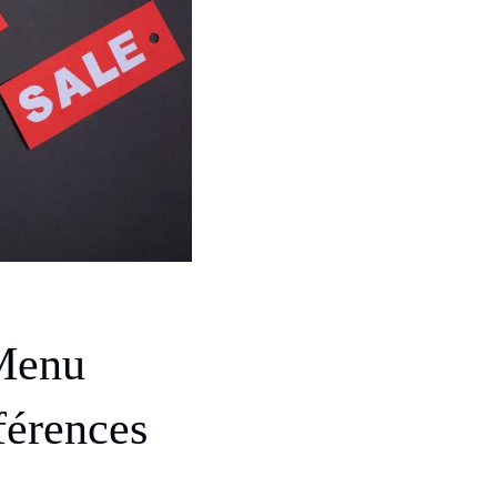
 Menu
férences