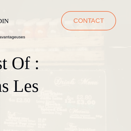
CONTACT
DIN
s avantageuses
t Of :
ns Les