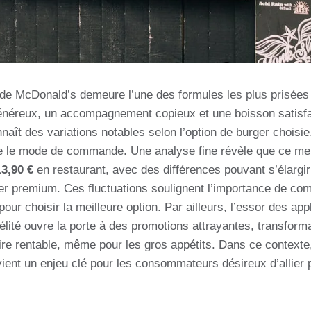
e McDonald’s demeure l’une des formules les plus prisées e
néreux, un accompagnement copieux et une boisson satisfais
nnaît des variations notables selon l’option de burger choisie,
ue le mode de commande. Une analyse fine révèle que ce m
13,90 €
en restaurant, avec des différences pouvant s’élargir
ger premium. Ces fluctuations soulignent l’importance de co
our choisir la meilleure option. Par ailleurs, l’essor des app
lité ouvre la porte à des promotions attrayantes, transform
re rentable, même pour les gros appétits. Dans ce contexte,
ent un enjeu clé pour les consommateurs désireux d’allier pl