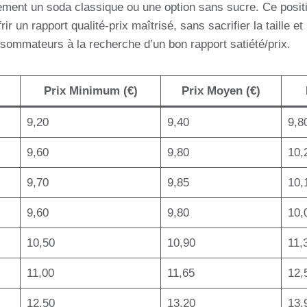
uement un soda classique ou une option sans sucre. Ce positi
frir un rapport qualité-prix maîtrisé, sans sacrifier la taille 
sommateurs à la recherche d’un bon rapport satiété/prix.
Prix Minimum (€)
Prix Moyen (€)
9,20
9,40
9,8
9,60
9,80
10,
9,70
9,85
10,
9,60
9,80
10,
10,50
10,90
11,
11,00
11,65
12,
12,50
13,20
13,