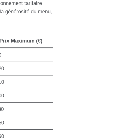
onnement tarifaire
et la générosité du menu,
Prix Maximum (€)
0
20
10
00
30
50
90