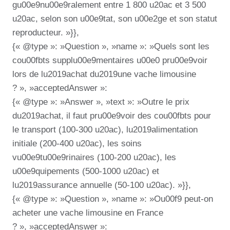
gu00e9nu00e9ralement entre 1 800 u20ac et 3 500
u20ac, selon son u00e9tat, son u00e2ge et son statut
reproducteur. »}},
{« @type »: »Question », »name »: »Quels sont les
cou00fbts supplu00e9mentaires u00e0 pru00e9voir
lors de lu2019achat du2019une vache limousine
? », »acceptedAnswer »:
{« @type »: »Answer », »text »: »Outre le prix
du2019achat, il faut pru00e9voir des cou00fbts pour
le transport (100-300 u20ac), lu2019alimentation
initiale (200-400 u20ac), les soins
vu00e9tu00e9rinaires (100-200 u20ac), les
u00e9quipements (500-1000 u20ac) et
lu2019assurance annuelle (50-100 u20ac). »}},
{« @type »: »Question », »name »: »Ou00f9 peut-on
acheter une vache limousine en France
? », »acceptedAnswer »: