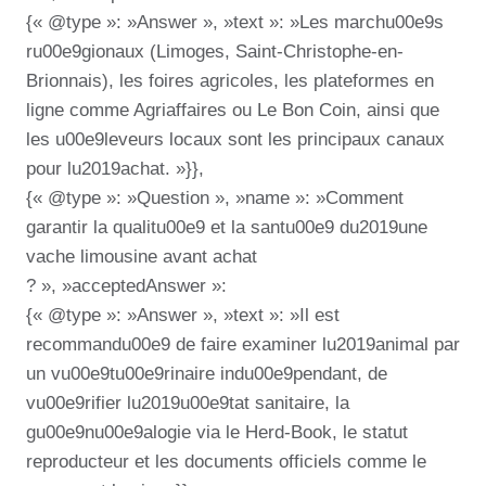
{« @type »: »Answer », »text »: »Les marchu00e9s
ru00e9gionaux (Limoges, Saint-Christophe-en-
Brionnais), les foires agricoles, les plateformes en
ligne comme Agriaffaires ou Le Bon Coin, ainsi que
les u00e9leveurs locaux sont les principaux canaux
pour lu2019achat. »}},
{« @type »: »Question », »name »: »Comment
garantir la qualitu00e9 et la santu00e9 du2019une
vache limousine avant achat
? », »acceptedAnswer »:
{« @type »: »Answer », »text »: »Il est
recommandu00e9 de faire examiner lu2019animal par
un vu00e9tu00e9rinaire indu00e9pendant, de
vu00e9rifier lu2019u00e9tat sanitaire, la
gu00e9nu00e9alogie via le Herd-Book, le statut
reproducteur et les documents officiels comme le